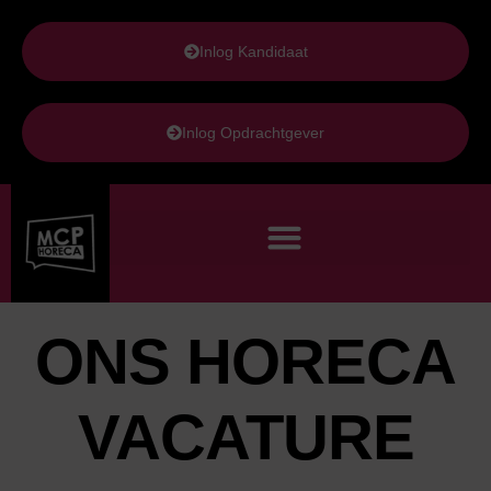
de
inhoud
Inlog Kandidaat
Inlog Opdrachtgever
ONS HORECA
VACATURE