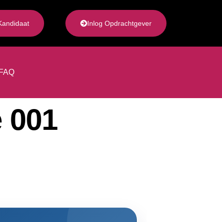
Kandidaat
Inlog Opdrachtgever
FAQ
 001