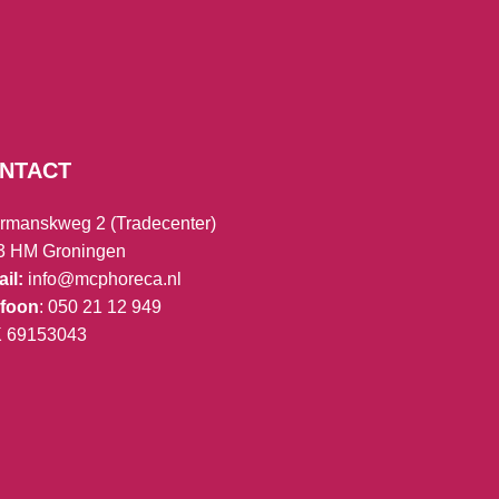
NTACT
rmanskweg 2 (Tradecenter)
3 HM Groningen
il:
info@mcphoreca.nl
efoon
: 050 21 12 949
K
69153043