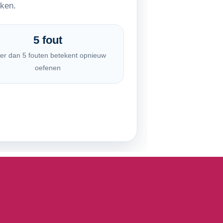
kken.
5 fout
er dan 5 fouten betekent opnieuw
oefenen