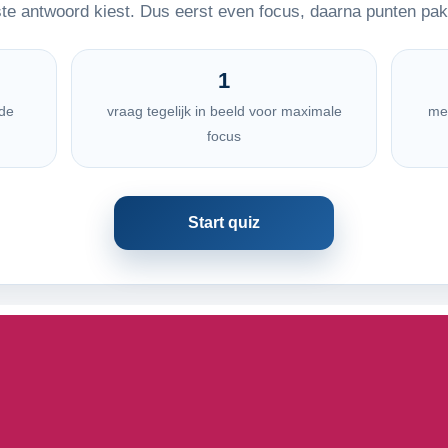
te antwoord kiest. Dus eerst even focus, daarna punten pa
1
de
vraag tegelijk in beeld voor maximale
me
focus
Start quiz