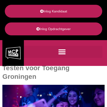
de
inhoud
Inlog Kandidaat
Inlog Opdrachtgever
Auteur:
Frank Postma
Testen voor Toegang
Groningen