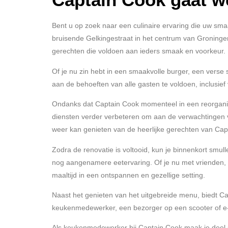
Bent u op zoek naar een culinaire ervaring die uw sma
bruisende Gelkingestraat in het centrum van Groningen.
gerechten die voldoen aan ieders smaak en voorkeur.
Of je nu zin hebt in een smaakvolle burger, een verse
aan de behoeften van alle gasten te voldoen, inclusie
Ondanks dat Captain Cook momenteel in een reorganisati
diensten verder verbeteren om aan de verwachtingen va
weer kan genieten van de heerlijke gerechten van Cap
Zodra de renovatie is voltooid, kun je binnenkort smu
nog aangenamere eetervaring. Of je nu met vrienden, fa
maaltijd in een ontspannen en gezellige setting.
Naast het genieten van het uitgebreide menu, biedt Ca
keukenmedewerker, een bezorger op een scooter of e-bi
Als keukenmedewerker bij Captain Cook maak je deel uit