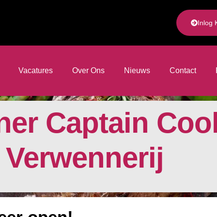
Inlog 
Vacatures
Over Ons
Nieuws
Contact
ner Captain Coo
e Verwennerij
eer open!