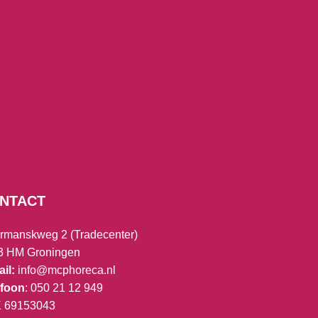
NTACT
rmanskweg 2 (Tradecenter)
3 HM Groningen
il:
info@mcphoreca.nl
efoon
: 050 21 12 949
K
69153043