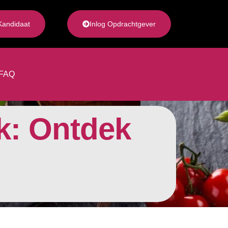
Kandidaat
Inlog Opdrachtgever
FAQ
k: Ontdek