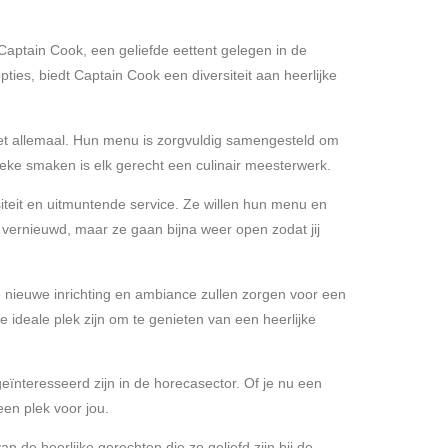
Captain Cook, een geliefde eettent gelegen in de
ies, biedt Captain Cook een diversiteit aan heerlijke
 het allemaal. Hun menu is zorgvuldig samengesteld om
ieke smaken is elk gerecht een culinair meesterwerk.
siteit en uitmuntende service. Ze willen hun menu en
 vernieuwd, maar ze gaan bijna weer open zodat jij
e nieuwe inrichting en ambiance zullen zorgen voor een
 ideale plek zijn om te genieten van een heerlijke
ïnteresseerd zijn in de horecasector. Of je nu een
en plek voor jou.
de heerlijke gerechten die zo geliefd zijn bij de