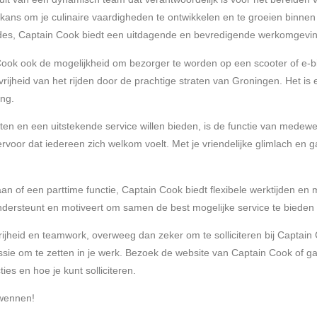
 kans om je culinaire vaardigheden te ontwikkelen en te groeien binne
alades, Captain Cook biedt een uitdagende en bevredigende werkomgevin
ook ook de mogelijkheid om bezorger te worden op een scooter of e-bike.
vrijheid van het rijden door de prachtige straten van Groningen. Het is e
ng.
ten en een uitstekende service willen bieden, is de functie van medew
 ervoor dat iedereen zich welkom voelt. Met je vriendelijke glimlach en
aan of een parttime functie, Captain Cook biedt flexibele werktijden en
ondersteunt en motiveert om samen de best mogelijke service te bieden
rijheid en teamwork, overweeg dan zeker om te solliciteren bij Captain 
ssie om te zetten in je werk. Bezoek de website van Captain Cook of ga 
es en hoe je kunt solliciteren.
rwennen!