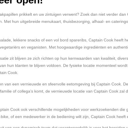
akpapillen prikkelt en uw zintuigen verwent? Zoek dan niet verder dan 
 Met hun uitgebreide menukaart, thuisbezorging, afhaal- en cateringopt
 salade, lekkere snacks of een vol bord spareribs, Captain Cook heeft
f vegetariërs en veganisten. Met hoogwaardige ingrediënten en authent
e zit blijven ze zich richten op hun kernwaarden van kwaliteit, diver
n hun klanten te blijven voldoen. De fysieke locatie momenteel wordt
tain Cook.
llen van een vernieuwde en sfeervolle eetomgeving bij Captain Cook. D
milie of collega’s komt, de vernieuwde locatie van Captain Cook zal de
ptain Cook ook verschillende mogelijkheden voor werkzoekenden die ge
ke, of een medewerker in de bediening wilt zijn, Captain Cook heeft e
 van een dynamisch team dat verantwoordelijk is voor het bereiden van 