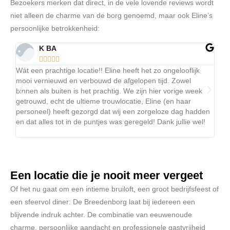
Bezoekers merken dat direct, in de vele lovende reviews wordt
niet alleen de charme van de borg genoemd, maar ook Eline’s
persoonlijke betrokkenheid:
K BA





Wát een prachtige locatie!! Eline heeft het zo ongelooflijk
Wij 
mooi vernieuwd en verbouwd de afgelopen tijd. Zowel
een 
binnen als buiten is het prachtig. We zijn hier vorige week
late
getrouwd, echt de ultieme trouwlocatie, Eline (en haar
hebb
personeel) heeft gezorgd dat wij een zorgeloze dag hadden
omge
en dat alles tot in de puntjes was geregeld! Dank jullie wel!
De b
Echt
Een locatie die je nooit meer vergeet
Of het nu gaat om een intieme bruiloft, een groot bedrijfsfeest of
een sfeervol diner: De Breedenborg laat bij iedereen een
blijvende indruk achter. De combinatie van eeuwenoude
charme, persoonlijke aandacht en professionele gastvrijheid