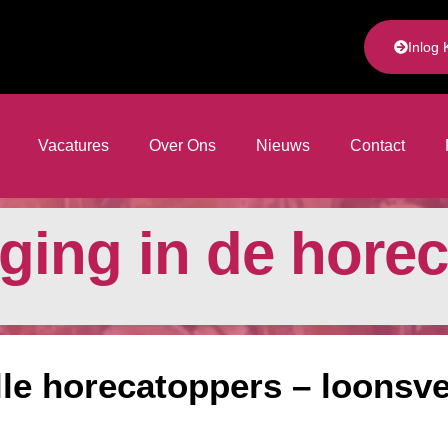
Inlog 
Vacatures
Over Ons
Nieuws
Contact
ing in de horec
le horecatoppers – loonsve