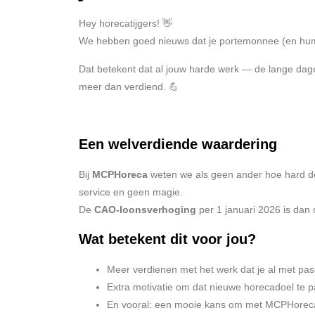
Hey horecatijgers! 👋
We hebben goed nieuws dat je portemonnee (en hum
Dat betekent dat al jouw harde werk — de lange dagen
meer dan verdiend. 💪
Een welverdiende waardering
Bij
MCPHoreca
weten we als geen ander hoe hard de h
service en geen magie.
De
CAO-loonsverhoging
per 1 januari 2026 is dan 
Wat betekent dit voor jou?
Meer verdienen met het werk dat je al met pas
Extra motivatie om dat nieuwe horecadoel te pa
En vooral: een mooie kans om met MCPHoreca j