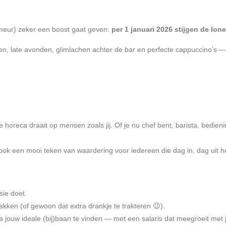
eur) zeker een boost gaat geven:
per 1 januari 2026 stijgen de lon
, late avonden, glimlachen achter de bar en perfecte cappuccino’s — nóg
oreca draait op mensen zoals jij. Of je nu chef bent, barista, bedieni
ook een mooi teken van waardering voor iedereen die dag in, dag uit he
sie doet.
kken (of gewoon dat extra drankje te trakteren 😉).
ouw ideale (bij)baan te vinden — met een salaris dat meegroeit met 