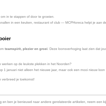
 om in te stappen of door te groeien.
lt knallen in een keuken, restaurant of club — MCPHoreca helpt je aan de 
ooier
 om
teamspirit, plezier en groei
. Deze loonsverhoging laat zien dat jo
te werken op de leukste plekken in het Noorden?
 op 1 januari niet alleen het nieuwe jaar, maar ook een mooi nieuw loon 
n verbreed je toekomst!
ing en ben je benieuwd naar andere gerelateerde artikelen, neem een k