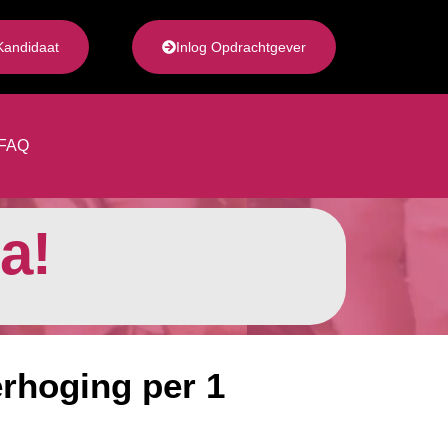
Kandidaat
Inlog Opdrachtgever
FAQ
a!
rhoging per 1