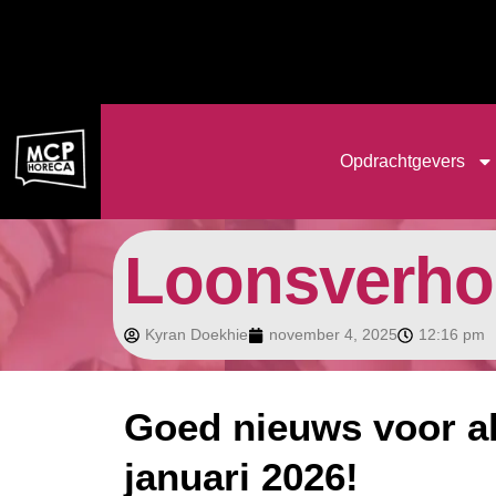
de
inhoud
Opdrachtgevers
Loonsverhog
Kyran Doekhie
november 4, 2025
12:16 pm
Goed nieuws voor al
januari 2026!