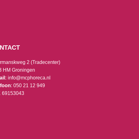
NTACT
rmanskweg 2 (Tradecenter)
3 HM Groningen
il:
info@mcphoreca.nl
efoon
: 050 21 12 949
K
69153043