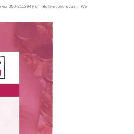
op via 050-2112949 of
info@mcphoreca.nl
. We