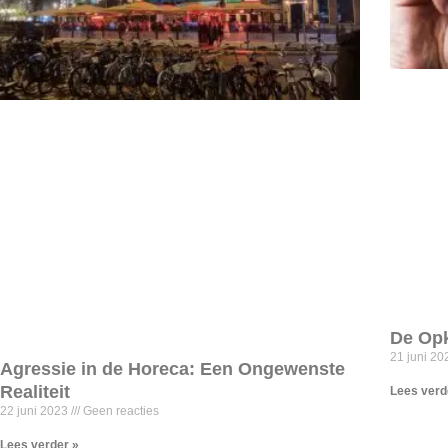
De Opk
21 juni 2
Agressie in de Horeca: Een Ongewenste
Realiteit
Lees verd
22 juni 2023
Geen reacties
Lees verder »