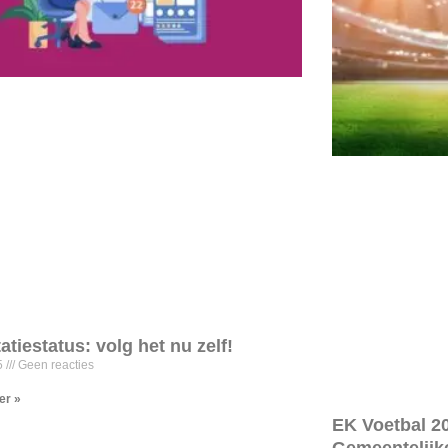
tatiestatus: volg het nu zelf!
5
Geen reacties
er »
EK Voetbal 20