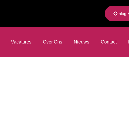
Inlog 
Vacatures
Over Ons
Nieuws
Contact
fie & Nieuws