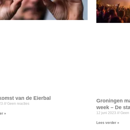
omst van de Eierbal
Groningen ma
023
Geen reacties
week – De sta
12 juni 2023
Geen 
er »
Lees verder »