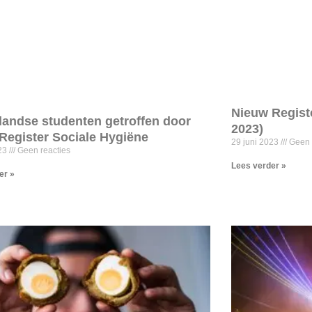
Nieuw Registe
landse studenten getroffen door
2023)
Register Sociale Hygiëne
29 juni 2023
Geen 
023
Geen reacties
Lees verder »
er »