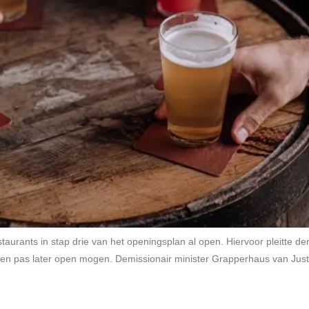
urants in stap drie van het openingsplan al open. Hiervoor pleitte de
en pas later open mogen. Demissionair minister Grapperhaus van Justiti