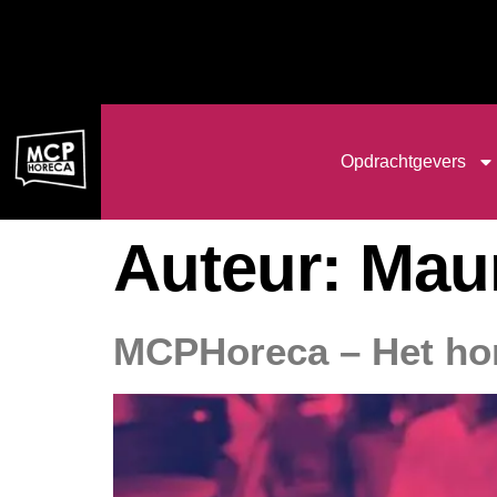
de
inhoud
Opdrachtgevers
Auteur:
Maur
MCPHoreca – Het hor