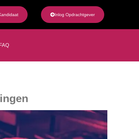
Kandidaat
Inlog Opdrachtgever
FAQ
ningen