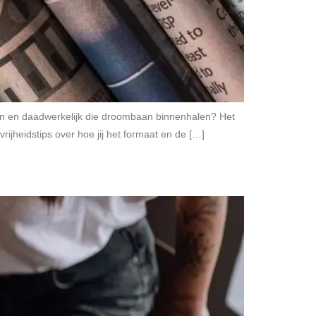
nten en daadwerkelijk die droombaan binnenhalen? Het
rijheidstips over hoe jij het formaat en de […]