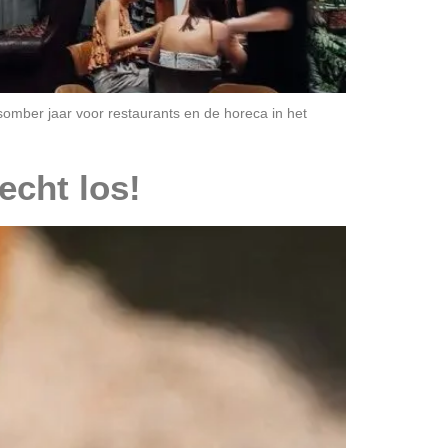
somber jaar voor restaurants en de horeca in het
echt los!