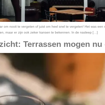
r om nooit te vergeten of juist om heel snel te vergeten! Het was een 
en, maar er zijn ook zeker kansen te bekennen. In de nasleep […]
tzicht: Terrassen mogen nu 