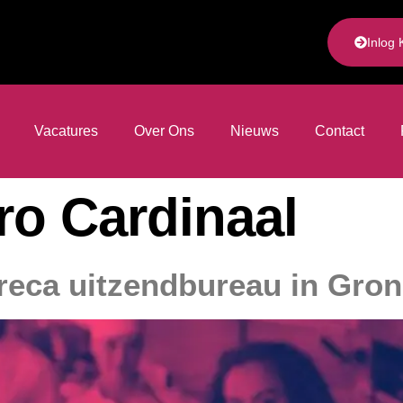
Inlog 
Vacatures
Over Ons
Nieuws
Contact
o Cardinaal
eca uitzendbureau in Gro