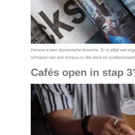
Horeca is een dynamische branche. Er is altijd wel er
schrijven van een horeca-cv die sterk en professioneel 
Cafés open in stap 3